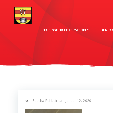
Zum
Inhalt
springen
FEUERWEHR PETERSFEHN
DER F
von
Sascha Rehbein
am
Januar 12, 2020