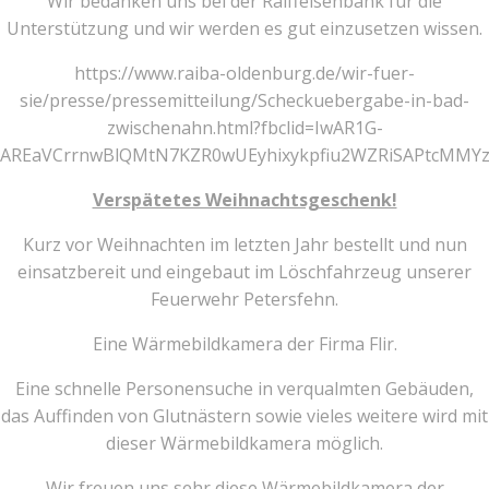
Wir bedanken uns bei der Raiffeisenbank für die
Unterstützung und wir werden es gut einzusetzen wissen.
https://www.raiba-oldenburg.de/wir-fuer-
sie/presse/pressemitteilung/Scheckuebergabe-in-bad-
zwischenahn.html?fbclid=IwAR1G-
AREaVCrrnwBlQMtN7KZR0wUEyhixykpfiu2WZRiSAPtcMMYz
Verspätetes Weihnachtsgeschenk!
Kurz vor Weihnachten im letzten Jahr bestellt und nun
einsatzbereit und eingebaut im Löschfahrzeug unserer
Feuerwehr Petersfehn.
Eine Wärmebildkamera der Firma Flir.
Eine schnelle Personensuche in verqualmten Gebäuden,
das Auffinden von Glutnästern sowie vieles weitere wird mit
dieser Wärmebildkamera möglich.
Wir freuen uns sehr diese Wärmebildkamera der